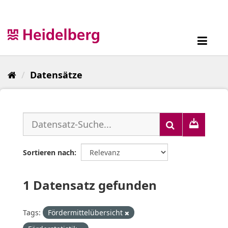
Überspringen
zum
Inhalt
Toggl
navig
Datensätze
Sortieren nach
1 Datensatz gefunden
Tags:
Fördermittelübersicht