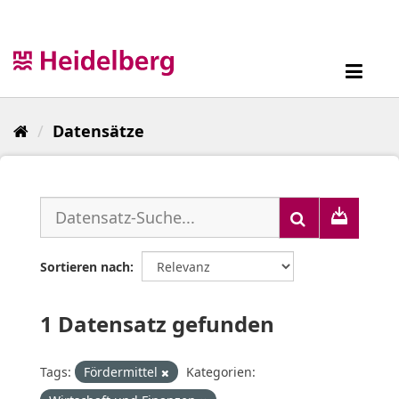
Überspringen
zum
Inhalt
Toggl
navig
Datensätze
Sortieren nach
1 Datensatz gefunden
Tags:
Fördermittel
Kategorien: