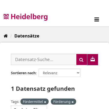
Überspringen
zum
Inhalt
Toggl
navig
Datensätze
Sortieren nach
1 Datensatz gefunden
Tags:
Fördermittel
Förderung