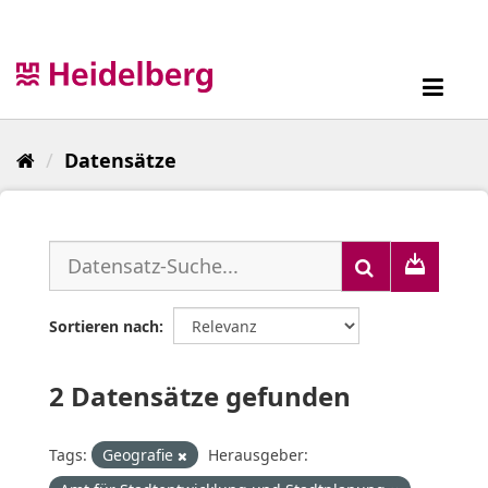
Überspringen
zum
Inhalt
Toggl
navig
Datensätze
Sortieren nach
2 Datensätze gefunden
Tags:
Geografie
Herausgeber: