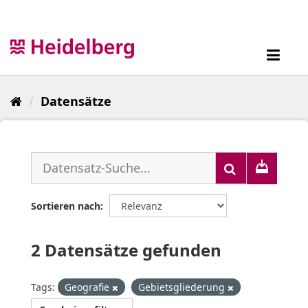
Überspringen
zum
Inhalt
Toggl
navig
Datensätze
Sortieren nach
2 Datensätze gefunden
Tags:
Geografie
Gebietsgliederung