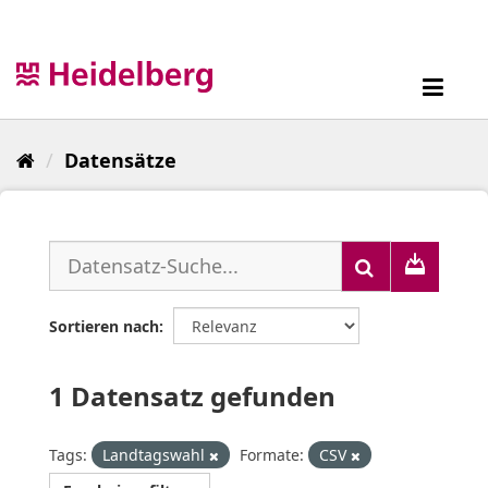
Überspringen
zum
Inhalt
Toggl
navig
Datensätze
Sortieren nach
1 Datensatz gefunden
Tags:
Landtagswahl
Formate:
CSV