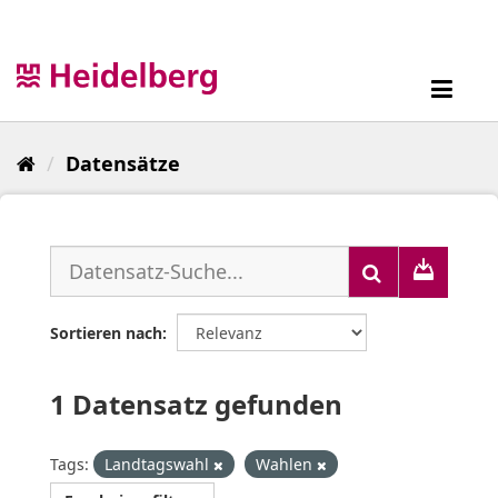
Überspringen
zum
Inhalt
Toggl
navig
Datensätze
Sortieren nach
1 Datensatz gefunden
Tags:
Landtagswahl
Wahlen