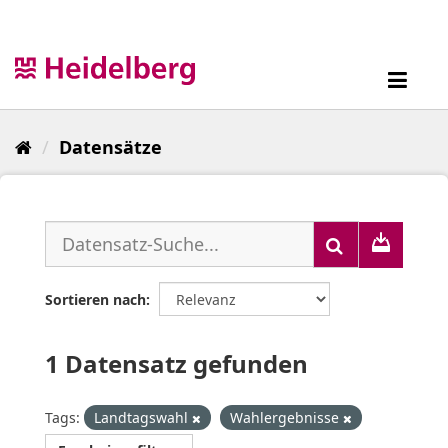
Überspringen
zum
Inhalt
Toggl
navig
Datensätze
Sortieren nach
1 Datensatz gefunden
Tags:
Landtagswahl
Wahlergebnisse