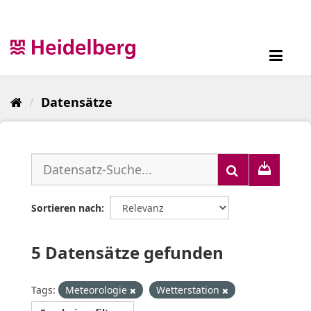
Überspringen
zum
Inhalt
Toggl
navig
Datensätze
Sortieren nach
5 Datensätze gefunden
Tags:
Meteorologie
Wetterstation