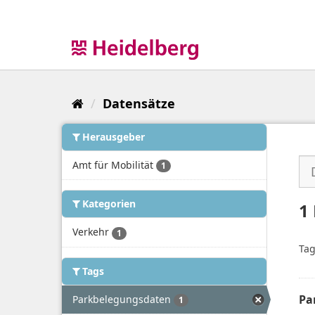
Überspringen
zum
Inhalt
Datensätze
Herausgeber
Amt für Mobilität
1
Kategorien
1
Verkehr
1
Tag
Tags
Pa
Parkbelegungsdaten
1