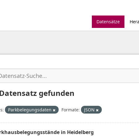
Datensätze
Her
 Datensatz gefunden
s:
Parkbelegungsdaten
Formate:
JSON
rkhausbelegungsstände in Heidelberg