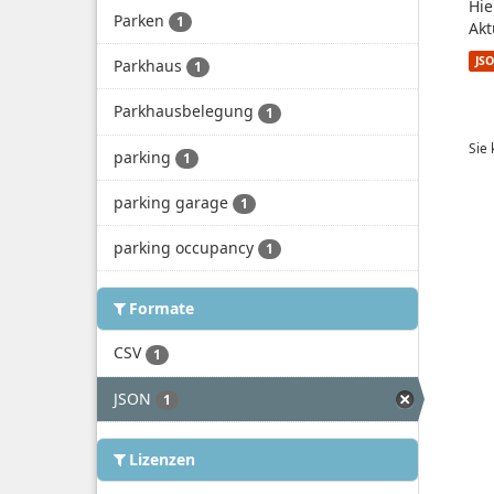
Hie
Parken
1
Akt
JS
Parkhaus
1
Parkhausbelegung
1
Sie
parking
1
parking garage
1
parking occupancy
1
Formate
CSV
1
JSON
1
Lizenzen