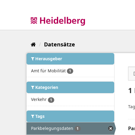
Überspringen
zum
Inhalt
Datensätze
Herausgeber
Amt für Mobilität
1
Kategorien
1
Verkehr
1
Tag
Tags
Pa
Parkbelegungsdaten
1