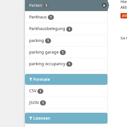
Hie
Parken
1
Akt
JS
Parkhaus
1
Parkhausbelegung
1
Sie
parking
1
parking garage
1
parking occupancy
1
Formate
CSV
1
JSON
1
Lizenzen