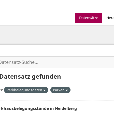
Datensätze
Her
 Datensatz gefunden
s:
Parkbelegungsdaten
Parken
rkhausbelegungsstände in Heidelberg