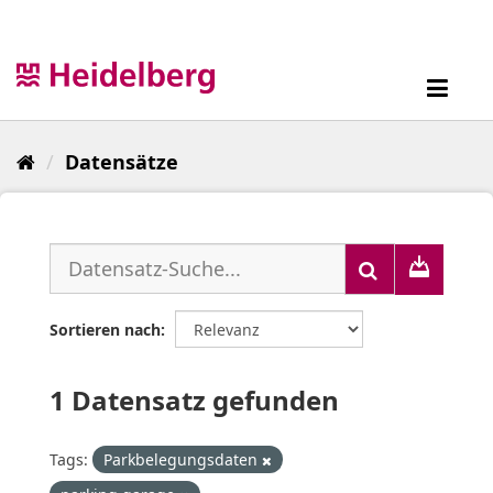
Überspringen
zum
Inhalt
Toggl
navig
Datensätze
Sortieren nach
1 Datensatz gefunden
Tags:
Parkbelegungsdaten