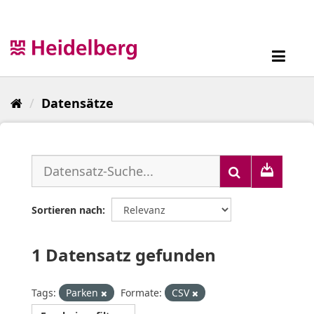
Überspringen
zum
Inhalt
Toggl
navig
Datensätze
Sortieren nach
1 Datensatz gefunden
Tags:
Parken
Formate:
CSV