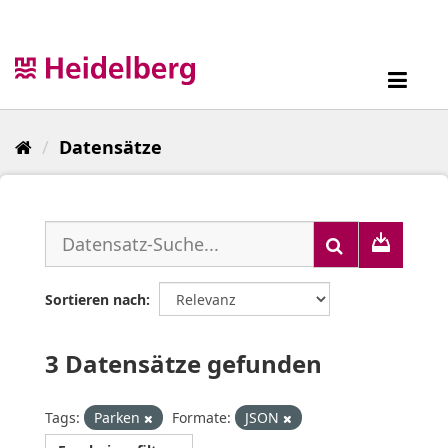
Überspringen
zum
Inhalt
Toggl
navig
Datensätze
Sortieren nach
3 Datensätze gefunden
Tags:
Parken
Formate:
JSON