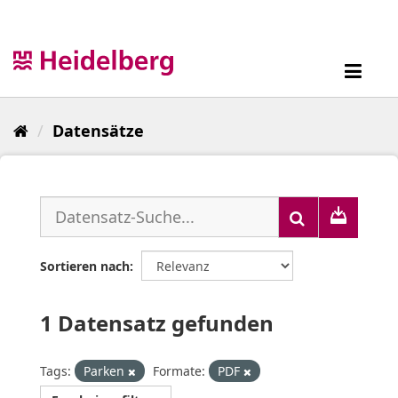
Überspringen
zum
Inhalt
Toggl
navig
Datensätze
Sortieren nach
1 Datensatz gefunden
Tags:
Parken
Formate:
PDF