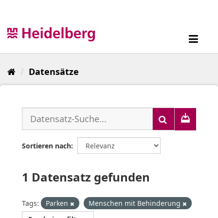
Überspringen
zum
Inhalt
Toggl
navig
Datensätze
Sortieren nach
1 Datensatz gefunden
Tags:
Parken
Menschen mit Behinderung