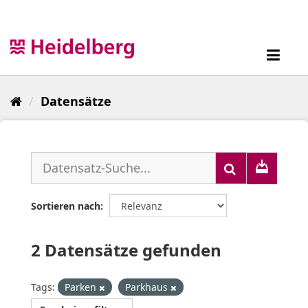
Überspringen
zum
Inhalt
Toggl
navig
Datensätze
Sortieren nach
2 Datensätze gefunden
Tags:
Parken
Parkhaus