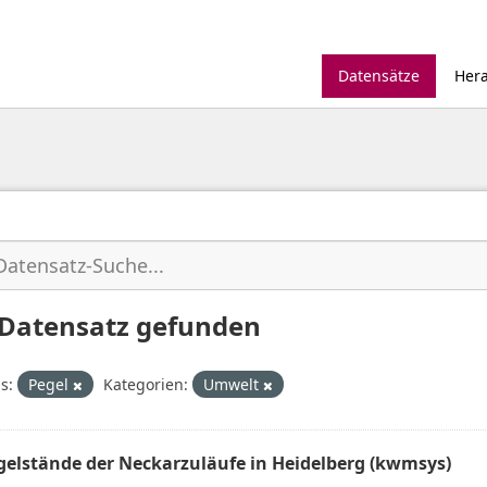
Datensätze
Her
 Datensatz gefunden
s:
Pegel
Kategorien:
Umwelt
gelstände der Neckarzuläufe in Heidelberg (kwmsys)