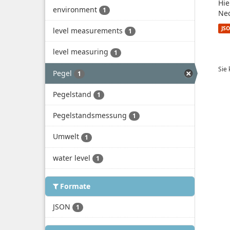
Hie
environment
1
Nec
JS
level measurements
1
level measuring
1
Sie
Pegel
1
Pegelstand
1
Pegelstandsmessung
1
Umwelt
1
water level
1
Formate
JSON
1