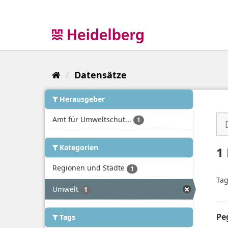
Überspringen
zum
Inhalt
Datensätze
Herausgeber
Amt für Umweltschut...
1
Kategorien
1
Regionen und Städte
1
Tag
Umwelt
1
Pe
Tags