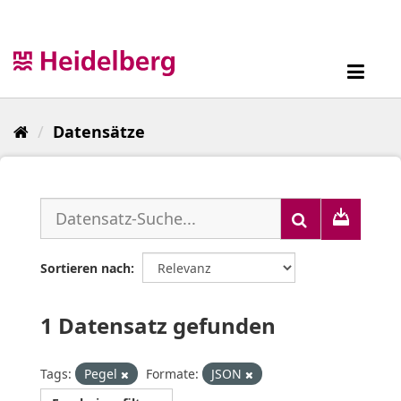
Überspringen
zum
Inhalt
Toggl
navig
Datensätze
Sortieren nach
1 Datensatz gefunden
Tags:
Pegel
Formate:
JSON