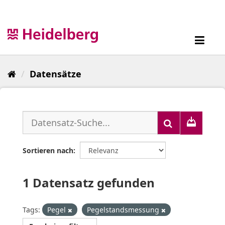
Überspringen
zum
Inhalt
Toggl
navig
Datensätze
Sortieren nach
1 Datensatz gefunden
Tags:
Pegel
Pegelstandsmessung