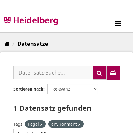
Überspringen
zum
Inhalt
Toggl
navig
Datensätze
Sortieren nach
1 Datensatz gefunden
Tags:
Pegel
environment