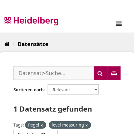
Überspringen
zum
Inhalt
Toggl
navig
Datensätze
Sortieren nach
1 Datensatz gefunden
Tags:
Pegel
level measuring