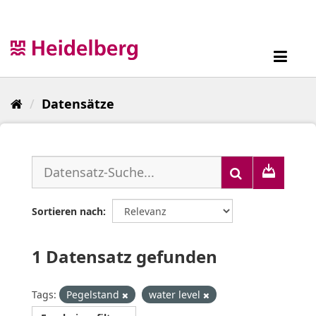
Überspringen
zum
Inhalt
Toggl
navig
Datensätze
Sortieren nach
1 Datensatz gefunden
Tags:
Pegelstand
water level