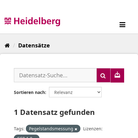
Überspringen
zum
Inhalt
Toggl
navig
Datensätze
Sortieren nach
1 Datensatz gefunden
Tags:
Pegelstandsmessung
Lizenzen: