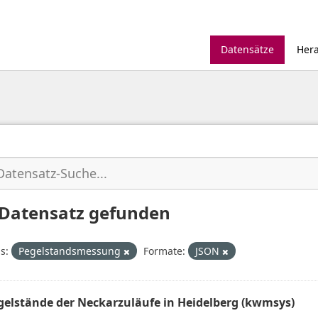
Datensätze
Her
 Datensatz gefunden
s:
Pegelstandsmessung
Formate:
JSON
gelstände der Neckarzuläufe in Heidelberg (kwmsys)