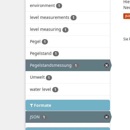
Hie
environment
1
Nec
JS
level measurements
1
level measuring
1
Sie
Pegel
1
Pegelstand
1
Pegelstandsmessung
1
Umwelt
1
water level
1
Formate
JSON
1