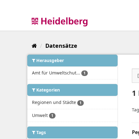
Überspringen
zum
Inhalt
Datensätze
Herausgeber
Amt für Umweltschut...
1
Kategorien
1
Regionen und Städte
1
Tag
Umwelt
1
Pe
Tags