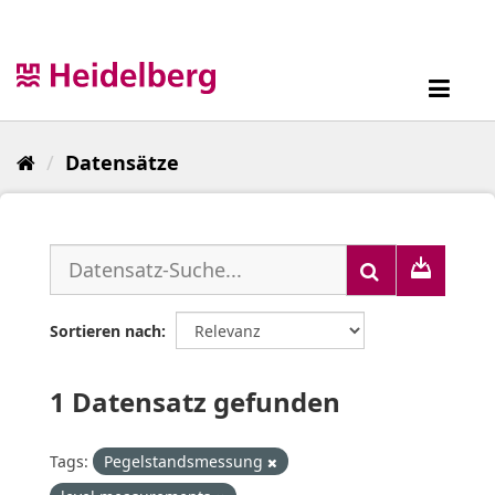
Überspringen
zum
Inhalt
Toggl
navig
Datensätze
Sortieren nach
1 Datensatz gefunden
Tags:
Pegelstandsmessung