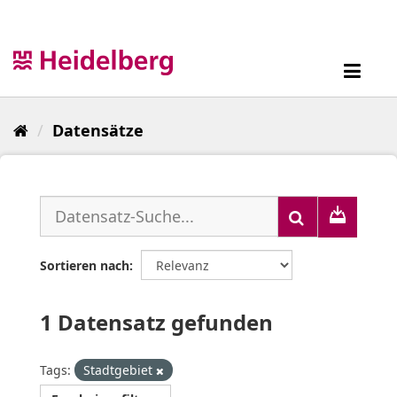
Überspringen
zum
Inhalt
Toggl
navig
Datensätze
Sortieren nach
1 Datensatz gefunden
Tags:
Stadtgebiet