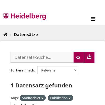
Überspringen
zum
Inhalt
Toggl
navig
Datensätze
Sortieren nach
1 Datensatz gefunden
Tags:
Stadtgebiet
Publikation