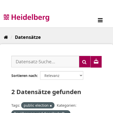
Überspringen
zum
Inhalt
Toggl
navig
Datensätze
Sortieren nach
2 Datensätze gefunden
Tags:
public election
Kategorien: