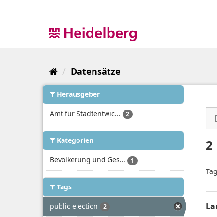
Überspringen
zum
Inhalt
Datensätze
Herausgeber
Amt für Stadtentwic...
2
Kategorien
2
Bevölkerung und Ges...
1
Tag
Tags
La
public election
2