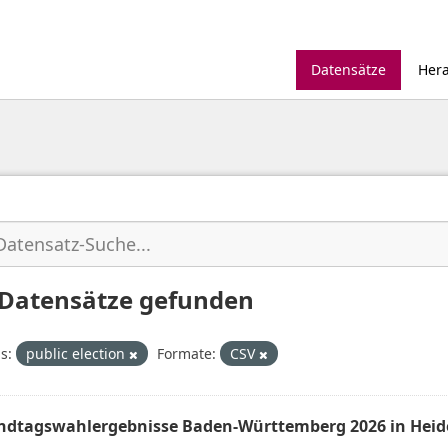
Datensätze
Her
 Datensätze gefunden
s:
public election
Formate:
CSV
ndtagswahlergebnisse Baden-Württemberg 2026 in Heid