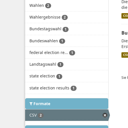
Die
Wahlen
2
die
CS
Wahlergebnisse
2
Bundestagswahl
1
Bu
Bundeswahlen
Die
1
Ers
federal election re...
1
CS
Landtagswahl
1
state election
1
Sie
state election results
1
Formate
CSV
2