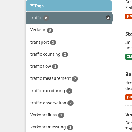
Der
Tags
Zei
JS
traffic
8
Verkehr
8
St
transport
Im 
5
unt
traffic counting
2
XL
traffic flow
2
Ba
traffic measurement
2
Hie
des
traffic monitoring
2
JS
traffic observation
2
Ve
Verkehrsfluss
2
Der
Verkehrsmessung
2
Zei