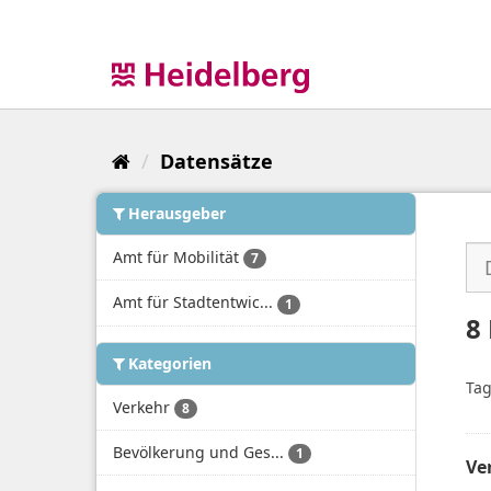
Überspringen
zum
Inhalt
Datensätze
Herausgeber
Amt für Mobilität
7
Amt für Stadtentwic...
1
8
Kategorien
Tag
Verkehr
8
Bevölkerung und Ges...
1
Ve