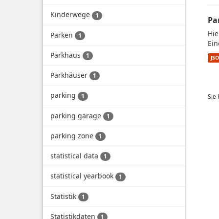
Kinderwege
1
Pa
Hie
Parken
1
Ein
Parkhaus
1
JS
Parkhäuser
1
parking
1
Sie
parking garage
1
parking zone
1
statistical data
1
statistical yearbook
1
Statistik
1
Statistikdaten
1