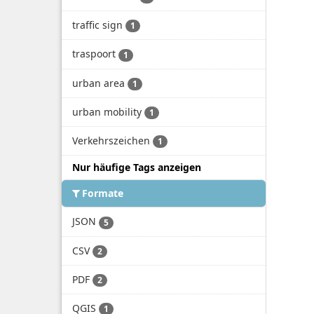
traffic sign
1
traspoort
1
urban area
1
urban mobility
1
Verkehrszeichen
1
Nur häufige Tags anzeigen
Formate
JSON
5
CSV
2
PDF
2
QGIS
1