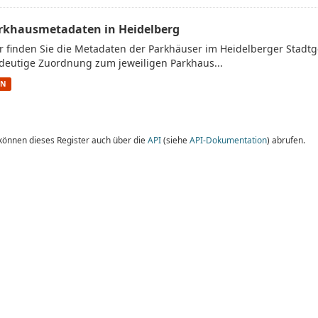
rkhausmetadaten in Heidelberg
r finden Sie die Metadaten der Parkhäuser im Heidelberger Stadtge
deutige Zuordnung zum jeweiligen Parkhaus...
ON
 können dieses Register auch über die
API
(siehe
API-Dokumentation
) abrufen.