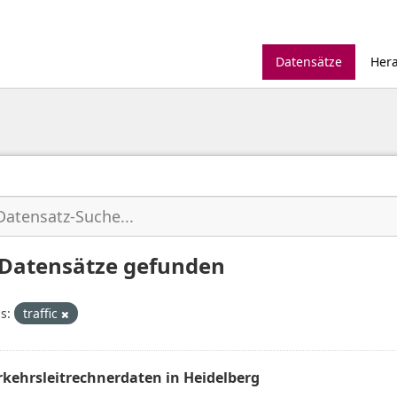
Datensätze
Her
 Datensätze gefunden
s:
traffic
rkehrsleitrechnerdaten in Heidelberg