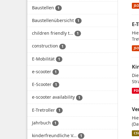
JS
Baustellen
1
Baustellenübersicht
1
E-
Hie
children friendly t...
1
Tre
construction
1
JS
E-Mobilität
1
Ki
e-scooter
1
Die
Str
E-Scooter
1
PD
e-scooter availability
1
Ve
E-Tretroller
1
Hie
Jahrbuch
1
(Da
CS
kinderfreundliche V...
1