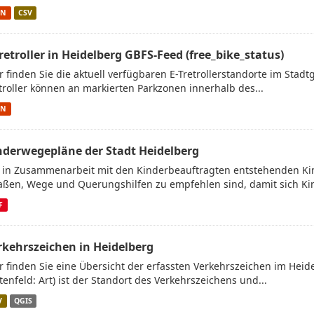
ON
CSV
Tretroller in Heidelberg GBFS-Feed (free_bike_status)
r finden Sie die aktuell verfügbaren E-Tretrollerstandorte im Stad
troller können an markierten Parkzonen innerhalb des...
ON
nderwegepläne der Stadt Heidelberg
 in Zusammenarbeit mit den Kinderbeauftragten entstehenden Ki
aßen, Wege und Querungshilfen zu empfehlen sind, damit sich Kin
F
rkehrszeichen in Heidelberg
r finden Sie eine Übersicht der erfassten Verkehrszeichen im Heid
tenfeld: Art) ist der Standort des Verkehrszeichens und...
V
QGIS