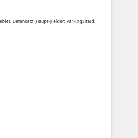
biet. Datensatz (Haupt-)Felder: ParkingSiteId: