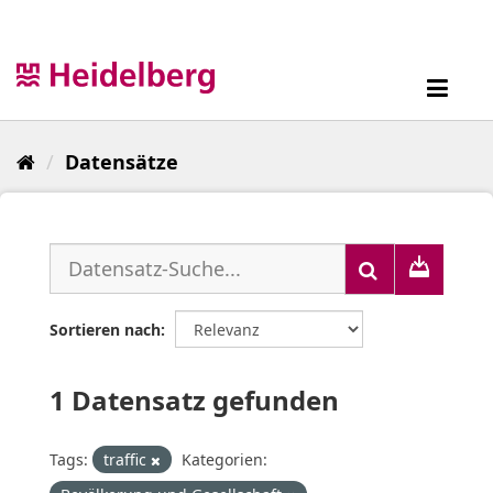
Überspringen
zum
Inhalt
Toggl
navig
Datensätze
Sortieren nach
1 Datensatz gefunden
Tags:
traffic
Kategorien: