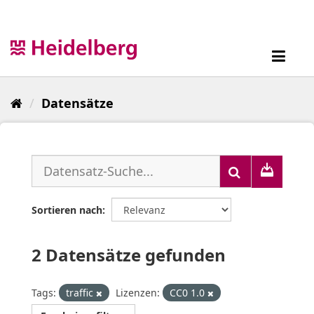
Überspringen
zum
Inhalt
Toggl
navig
Datensätze
Sortieren nach
2 Datensätze gefunden
Tags:
traffic
Lizenzen:
CC0 1.0