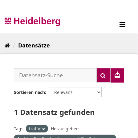
Überspringen
zum
Inhalt
Toggl
navig
Datensätze
Sortieren nach
1 Datensatz gefunden
Tags:
traffic
Herausgeber: