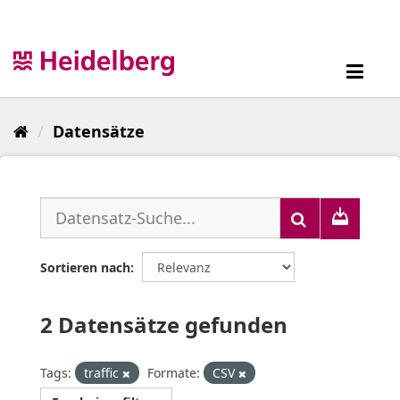
Überspringen
zum
Inhalt
Toggl
navig
Datensätze
Sortieren nach
2 Datensätze gefunden
Tags:
traffic
Formate:
CSV