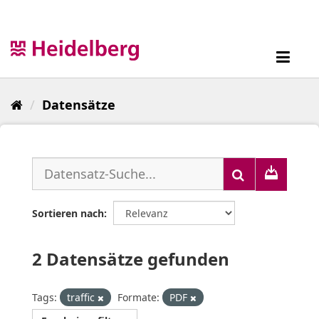
Überspringen
zum
Inhalt
Toggl
navig
Datensätze
Sortieren nach
2 Datensätze gefunden
Tags:
traffic
Formate:
PDF