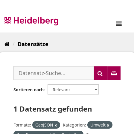
Überspringen
zum
Inhalt
Toggl
navig
Datensätze
Sortieren nach
1 Datensatz gefunden
Formate:
GeoJSON
Kategorien:
Umwelt