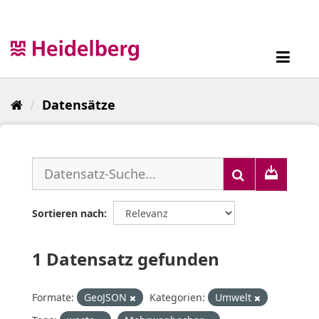
Überspringen
zum
Inhalt
Toggl
navig
Datensätze
Sortieren nach
1 Datensatz gefunden
Formate:
GeoJSON
Kategorien:
Umwelt