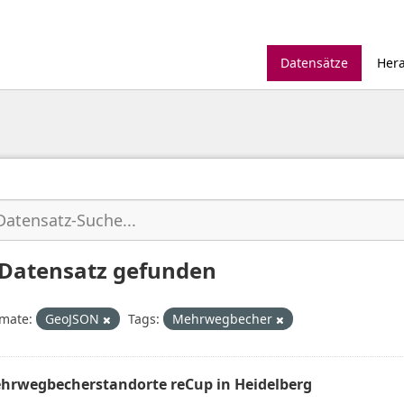
Datensätze
Her
 Datensatz gefunden
mate:
GeoJSON
Tags:
Mehrwegbecher
hrwegbecherstandorte reCup in Heidelberg