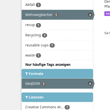
Der
Abfall
1
Pfa
Ge
Mehrwegbecher
1
recup
1
Sie
Recycling
1
reusable cups
1
waste
1
Nur häufige Tags anzeigen
Formate
GeoJSON
1
Lizenzen
Creative Commons At...
1