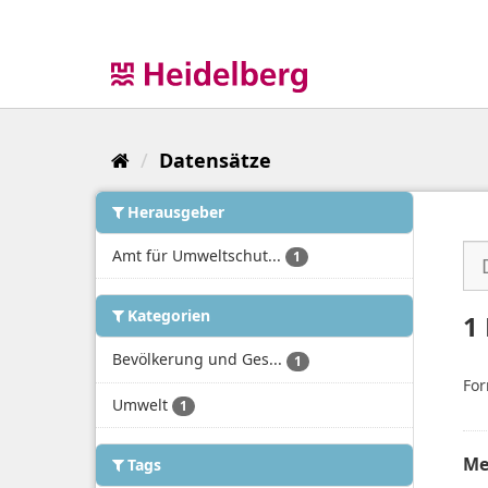
Überspringen
zum
Inhalt
Datensätze
Herausgeber
Amt für Umweltschut...
1
Kategorien
1
Bevölkerung und Ges...
1
For
Umwelt
1
Me
Tags