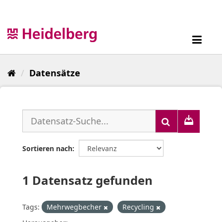
Überspringen
zum
Inhalt
Toggl
navig
Datensätze
Sortieren nach
1 Datensatz gefunden
Tags:
Mehrwegbecher
Recycling