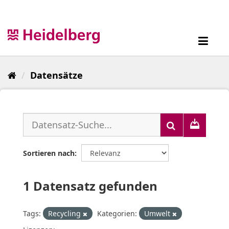
Überspringen
zum
Inhalt
Toggl
navig
Datensätze
Sortieren nach
1 Datensatz gefunden
Tags:
Recycling
Kategorien:
Umwelt