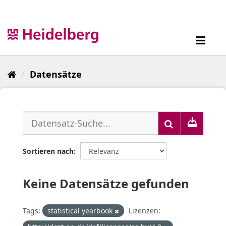
Überspringen
zum
Inhalt
Toggl
navig
Datensätze
Sortieren nach
Keine Datensätze gefunden
Tags:
statistical yearbook
Lizenzen: