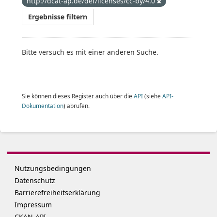
http://dcat-ap.de/def/licenses/cc-by/4.0
Ergebnisse filtern
Bitte versuch es mit einer anderen Suche.
Sie können dieses Register auch über die
API
(siehe
API-
Dokumentation
) abrufen.
Nutzungsbedingungen
Datenschutz
Barrierefreiheitserklärung
Impressum
CKAN-API