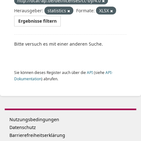
http://dcat-ap.de/def/licenses/cc-by/4.0
Herausgeber:
statistics
Formate:
XLSX
Ergebnisse filtern
Bitte versuch es mit einer anderen Suche.
Sie können dieses Register auch über die
API
(siehe
API-
Dokumentation
) abrufen.
Nutzungsbedingungen
Datenschutz
Barrierefreiheitserklärung