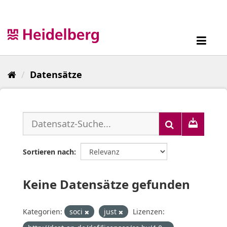
Überspringen
zum
Inhalt
Toggl
navig
Datensätze
Sortieren nach
Keine Datensätze gefunden
Kategorien:
soci
just
Lizenzen: