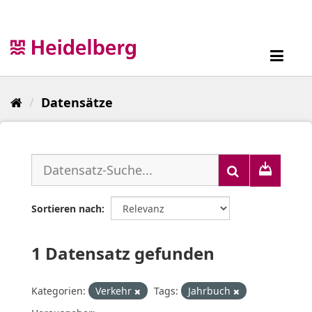
Überspringen
zum
Inhalt
Toggl
navig
Datensätze
Sortieren nach
1 Datensatz gefunden
Kategorien:
Verkehr
Tags:
Jahrbuch