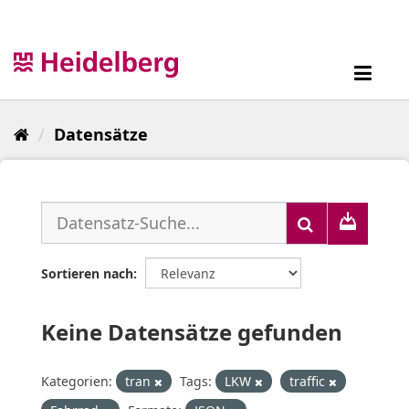
Überspringen
zum
Inhalt
Toggl
navig
Datensätze
Sortieren nach
Keine Datensätze gefunden
Kategorien:
tran
Tags:
LKW
traffic