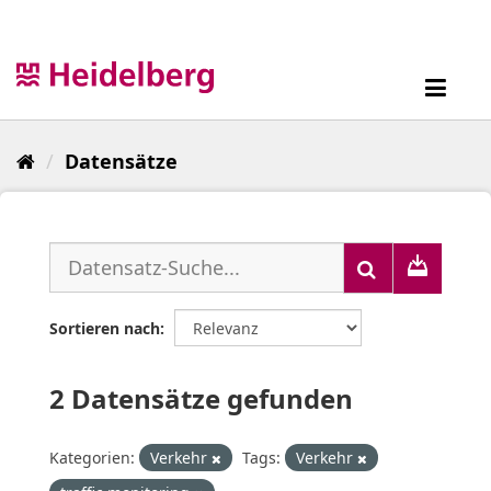
Überspringen
zum
Inhalt
Toggl
navig
Datensätze
Sortieren nach
2 Datensätze gefunden
Kategorien:
Verkehr
Tags:
Verkehr