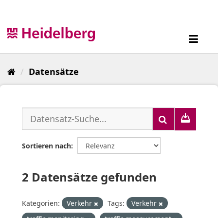
Überspringen
zum
Inhalt
Toggl
navig
Datensätze
Sortieren nach
2 Datensätze gefunden
Kategorien:
Verkehr
Tags:
Verkehr