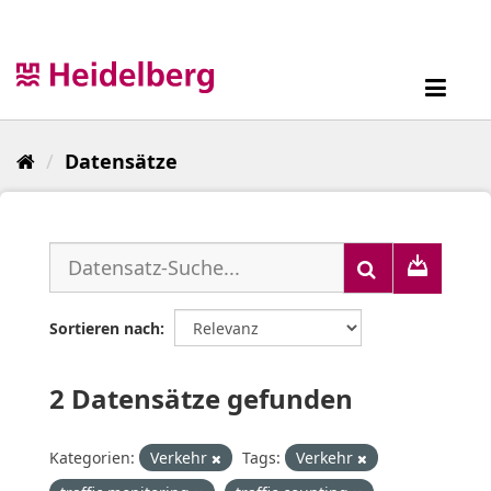
Überspringen
zum
Inhalt
Toggl
navig
Datensätze
Sortieren nach
2 Datensätze gefunden
Kategorien:
Verkehr
Tags:
Verkehr