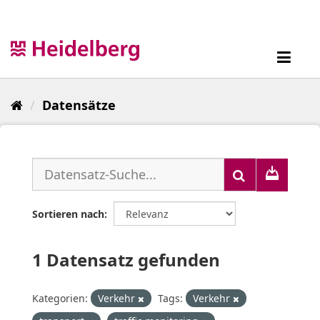
Überspringen
zum
Inhalt
Toggl
navig
Datensätze
Sortieren nach
1 Datensatz gefunden
Kategorien:
Verkehr
Tags:
Verkehr