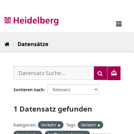
Überspringen
zum
Inhalt
Toggl
navig
Datensätze
Sortieren nach
1 Datensatz gefunden
Kategorien:
Verkehr
Tags:
Verkehr